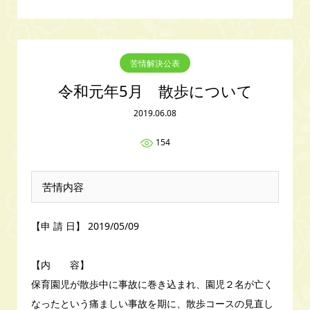
苦情解決公表
令和元年5月 散歩について
2019.06.08
154
苦情内容
【申 請 日】 2019/05/09
【内 容】
保育園児が散歩中に事故に巻き込まれ、園児２名が亡く
なったという痛ましい事故を期に、散歩コースの見直し